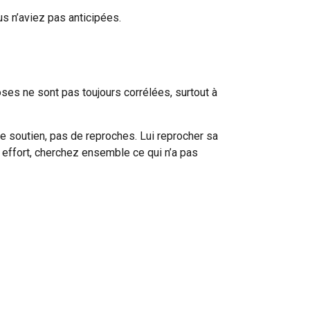
s n’aviez pas anticipées.
hoses ne sont pas toujours corrélées, surtout à
de soutien, pas de reproches. Lui reprocher sa
 effort, cherchez ensemble ce qui n’a pas
s sa vraie préparation et que cette chance ne
re de bien travailler.
ce, un concept développé par la chercheuse Carol