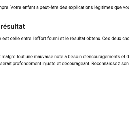
pre. Votre enfant a peut-être des explications légitimes que vou
 résultat
 est celle entre l’effort fourni et le résultat obtenu. Ces deux c
ient malgré tout une mauvaise note a besoin d’encouragements et 
i serait profondément injuste et décourageant. Reconnaissez son
.
sans avoir travaillé doit comprendre que ce résultat ne reflète pa
pas de punition, mais une discussion franche sur ce que ça veut di
un des fondements du growth mindset, ou état d’esprit de croissan
s plus importantes en psychologie de l’éducation.
tres