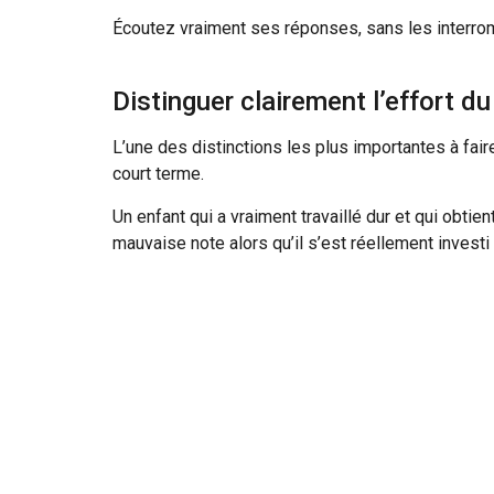
Écoutez vraiment ses réponses, sans les interrom
Distinguer clairement l’effort du
L’une des distinctions les plus importantes à faire
court terme.
Un enfant qui a vraiment travaillé dur et qui obt
mauvaise note alors qu’il s’est réellement invest
fonctionné malgré le travail, et ajustez la méthode
À l’inverse, un enfant qui obtient une bonne note 
durera pas. La conversation doit être différente : 
Cette distinction entre effort et résultat est l’
Dweck et qui est aujourd’hui l’une des notions le
Ne jamais comparer avec les au