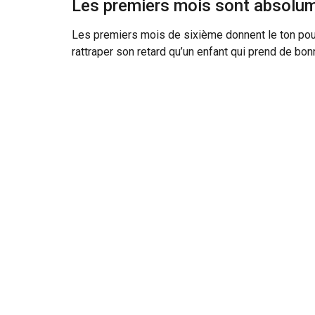
Les premiers mois sont absolum
Les premiers mois de sixième donnent le ton pour 
rattraper son retard qu’un enfant qui prend de bo
Soyez particulièrement attentif et présent pendan
camarades, ses difficultés et ses petites victoi
N’hésitez pas à prendre contact avec les enseigna
inquiétude trop tôt que d’attendre que les difficult
Gérer l’anxiété de transition
L’anxiété liée à la rentrée en sixième est normale
repli sur soi dans les semaines qui précèdent la r
La meilleure façon de gérer cette anxiété n’est pa
mettre des mots dessus et de montrer à votre enf
nouveau, que vous aviez probablement vous aussi 
marques.