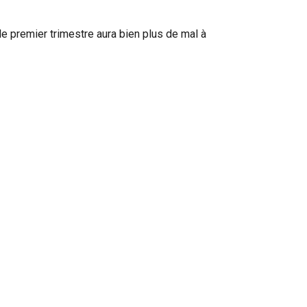
le premier trimestre aura bien plus de mal à
’école, ses relations avec les enseignants et les
vous à son expérience globale.
 malaise, même diffus. Mieux vaut signaler une
es troubles du sommeil, de l’irritabilité ou un
out va bien se passer”. C’est de l’accueillir, de
mal d’être inquiet face à quelque chose de
nt au fur et à mesure qu’il trouvera ses