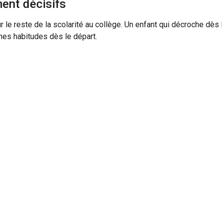
ent décisifs
le reste de la scolarité au collège. Un enfant qui décroche dès 
nnes habitudes dès le départ.
t cette période. Maintenez un dialogue quotidien sur son vécu à l
res. Ne vous contentez pas de demander ses notes : intéressez-
nts ou le conseiller principal d’éducation si vous ressentez un
és soient installées.
 et fréquente. Elle se manifeste parfois par des maux de ventre, d
entrée.
s de la minimiser avec des phrases comme “c’est pas grave” ou “t
ant que vous comprenez ce qu’il ressent. Dites-lui que c’est nor
des appréhensions à son âge, et que ces inquiétudes disparaîtro