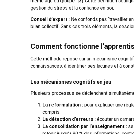
même âge ou groupe” [3]. Cette définition soulign
gestion du stress et la confiance en soi.
Conseil d’expert :
Ne confonds pas “travailler en 
bilan collectif. Sans ces trois éléments, la sess
Comment fonctionne l’apprentiss
Cette méthode repose sur un mécanisme cognitif pr
connaissances, à identifier ses lacunes et à cons
Les mécanismes cognitifs en jeu
Plusieurs processus se déclenchent simultanément
La reformulation :
pour expliquer une règle
compris.
La détection d’erreurs :
écouter un camarad
La consolidation par l’enseignement :
sel
retenir jusqu’à 90 % des informations, contre