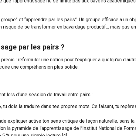
e que l’apprentissage ne se limite pas aux savoirs académiques : 
groupe” et “apprendre par les pairs”. Un groupe efficace a un obj
ion risque de se transformer en bavardage productif… mais pas e
age par les pairs ?
écis : reformuler une notion pour l’expliquer à quelqu’un d’autr
truire une compréhension plus solide.
 lors d’une session de travail entre pairs :
, tu dois la traduire dans tes propres mots. Ce faisant, tu repè
e expliquer active ton sens critique de façon naturelle, sans la 
on la pyramide de l’apprentissage de l’Institut National de Form
 5 % pour une simple lecture [4].