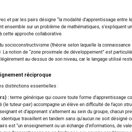
avec et par les pairs désigne “la modalité d’apprentissage entr
aillent ensemble sur un problème de mathématiques, s’expliquent
jà cette approche collaborative.
du socioconstructivisme (théorie selon laquelle la connaissance s
 La notion de “zone proximale de développement” est particulièr
ue légèrement au-dessus de son niveau, car le langage utilisé rest
nseignement réciproque
s distinctions essentielles :
rs) :
terme générique qui couvre toute forme d’apprentissage coll
 (le tuteur-pair) accompagne un élève en difficulté de façon struc
seignant et d’apprenant s’alternent au sein du groupe, chacun prena
identique travaillent en tandem sans qu’aucun ne soit désigné co
s pairs est “un enseignement ou un échange d’informations, de 